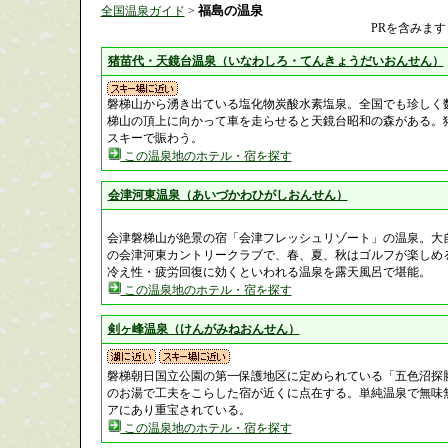
福島の温泉
全国温泉ガイド
>
PRを含みます
猪苗代・天鏡台温泉（いなわしろ・てんきょうだいおんせん）
磐梯山から湧き出ている塩化物炭酸水素塩泉。全国でも珍しく
梯山の頂上に向かって車を走らせると天鏡台昭和の森がある。
スキーで賑わう。
この温泉地のホテル・宿を探す
会津河東温泉（あいづかわひがしおんせん）
会津磐梯山が絶景の宿「会津フレッシュリゾート」の温泉。大自
の会津河東カントリークラブで、春、夏、秋はゴルフが楽しめ
冷え性・疲労回復に効くといわれる温泉を露天風呂で堪能。
この温泉地のホテル・宿を探す
剣ヶ峰温泉（けんがみねおんせん）
磐梯朝日国立公園の第一保護地区に定められている「五色沼探
のお湯で工夫をこらした宿が近くに点在する。単純温泉で無味
アにあり重宝されている。
この温泉地のホテル・宿を探す