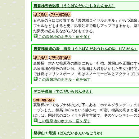
裏磐梯五色温泉（うらばんだいごしきおんせん）
五色沼の入口に位置する「裏磐梯ロイヤルホテル」がもつ源泉
プセルなどをすると更に温泉効果で癒しアップできるかも。露
だ満天の星を見ながら入浴もできる。
この温泉地のホテル・宿を探す
裏磐梯黄連の湯 源泉（うらばんだおうれんのゆ げんせん）
裏磐梯一大きな桧原湖の西側にある一軒宿。磐梯山を正面にす
温泉浴場が景色の良い宿。大浴場は大岩を活かした男女別時間
では夏はマリンスポーツ、冬はスノーモービルとアクティブに
この温泉地のホテル・宿を探す
デコ平温泉（でこだいらおんせん）
裏磐梯の中でもブナ林の少し下にある「ホテルグランデコ」の自
ープンした。標高1040ｍという静かな一軒宿、標高の高さと
ばしば。同経営のゴンドラも通年営業で、冬のゲレンデシーズ
この温泉地のホテル・宿を探す
磐梯山１号湯（ばんだいさんいちごうゆ）