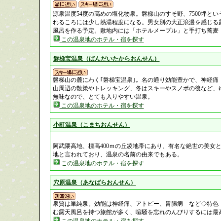
源泉温度54度の高めの塩化物泉。磐梯山のすそ野、7500坪と
れるころには少し熱湯程度になる。男女別の大正浪漫を感じる
風呂を作る予定。敷地内には「ホテルメープル」と手打ち蕎麦
この温泉地のホテル・宿を探す
磐梯宝温泉（ばんだいたからおんせん）
磐梯山の麓にわく｢磐梯宝温泉｣。名の通り効能豊かで、神経痛
山周辺の散策やトレッキング、冬はスキーやスノボの後など、
無味なので、とても入りやすい温泉。
この温泉地のホテル・宿を探す
小町温泉（こまちおんせん）
阿武隈高地、標高400ｍの丘凌地帯にあり、有名な絶世の美女
地と言われており、温泉の名前の由来でもある。
この温泉地のホテル・宿を探す
穴原温泉（あなばらおんせん）
泉質は単純泉。効能は神経痛、アトピー、胃腸病 など◇特色
む露天風呂を持つ旅館が多く、喧騒を忘れのんびりするには最