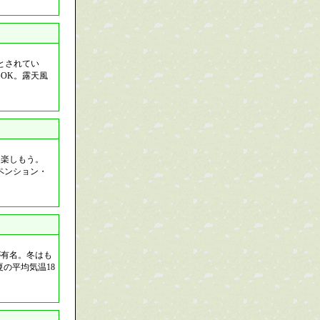
とされてい
OK。露天風
を楽しもう。
ペンション・
が有名。冬はも
の平均気温18