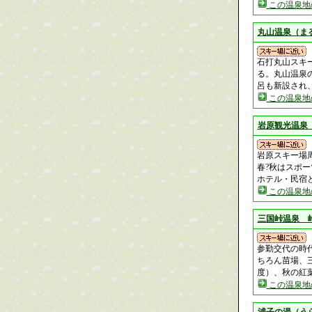
この温泉地
丸山温泉（ま
石打丸山スキ
る。丸山温泉
呂も新設され
この温泉地
岩原観光温泉
岩原スキー場
春?秋はスポ
ホテル・民宿
この温泉地
三国峠温泉 
参勤交代の時
ちろん苗場、
度）、秋の紅
この温泉地