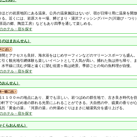
らこのゆ）
５分ほどの岩原地区にある温泉。公共の温泉施設はないが、宿が日帰り用に温泉を開
きる。近くには、岩原スキー場、鱒どまり・湯沢フィッシングパーク(川遊び・つり
旭原花の郷、陶芸工房）などもあり四季を通して楽しめる。
のホテル・宿を探す
うのはまおんせん）
時間とアクセスも良好。海水浴をはじめサーフィンなどのマリーンスポーツも盛ん
に引く観光地引網体験も楽しいイベントとして人気が高い。捕れた魚は持ち帰り、
。水平線に沈む夕陽と遠くに望む佐渡ヶ島は絶景。季節ごとの旬の魚料理が自慢。
のホテル・宿を探す
めおんせん）
高１１００ｍの地点にあり、夏でも涼しい。岩つばめの群生地で、古き良き時代を
の軒下でつばめ達の群れる光景にふれることができる。大自然の中、硫黄の香りが
風呂「黄金の湯」「河原の湯」の外湯めぐりはまさに秘湯気分を盛り上げる。
のホテル・宿を探す
かくらおんせん）