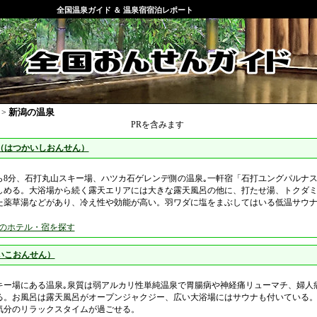
全国温泉ガイド ＆ 温泉宿宿泊レポート
新潟の温泉
>
PRを含みます
（はつかいしおんせん）
ら8分、石打丸山スキー場、ハツカ石ゲレンデ側の温泉｡一軒宿「石打ユングパルナ
しめる。大浴場から続く露天エリアには大きな露天風呂の他に、打たせ湯、トクダ
た薬草湯などがあり、冷え性や効能が高い。羽ワダに塩をまぶしてはいる低温サウ
のホテル・宿を探す
いこおんせん）
キー場にある温泉｡泉質は弱アルカリ性単純温泉で胃腸病や神経痛リューマチ、婦人
る。お風呂は露天風呂がオープンジャクジー、広い大浴場にはサウナも付いている
気分のリラックスタイムが過ごせる。