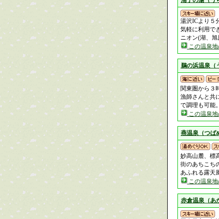
浦子の湯（う
湯沢ICより
気軽に利用で
ニオン(湖、
この温泉地
鵜の浜温泉（
関東圏から３
漁師さんと共
で調理も可能
この温泉地
燕温泉（つば
妙高山麓、標
街のあちこち
あふれる露天
この温泉地
赤倉温泉（あ