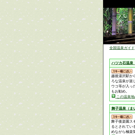
全国温泉ガイド
ハツカ石温泉
越後湯沢駅か
ろな温泉が楽
ウコ等が入っ
もお勧め。
この温泉地
舞子温泉（ま
舞子後楽園ス
るとされてい
めながら極楽