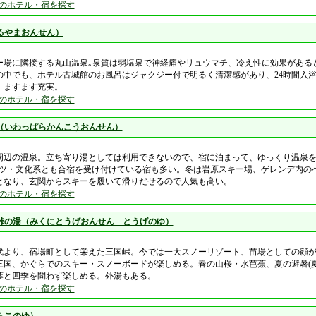
のホテル・宿を探す
るやまおんせん）
ー場に隣接する丸山温泉｡泉質は弱塩泉で神経痛やリュウマチ、冷え性に効果がある
の中でも、ホテル古城館のお風呂はジャクジー付で明るく清潔感があり、24時間入浴
、ますます充実。
のホテル・宿を探す
（いわっぱらかんこうおんせん）
周辺の温泉。立ち寄り湯としては利用できないので、宿に泊まって、ゆっくり温泉
ーツ・文化系とも合宿を受け付けている宿も多い。冬は岩原スキー場、ゲレンデ内の
となり、玄関からスキーを履いて滑りだせるので人気も高い。
のホテル・宿を探す
峠の湯（みくにとうげおんせん とうげのゆ）
代より、宿場町として栄えた三国峠。今では一大スノーリゾート、苗場としての顔
三国、かぐらでのスキー・スノーボードが楽しめる。春の山桜・水芭蕉、夏の避暑(夏
葉と四季を問わず楽しめる。外湯もある。
のホテル・宿を探す