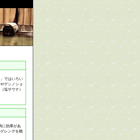
ス」ではいろい
ミやゲンノショ
ナ（塩サウナ）
病に効果があ
。ゲレンデを眺