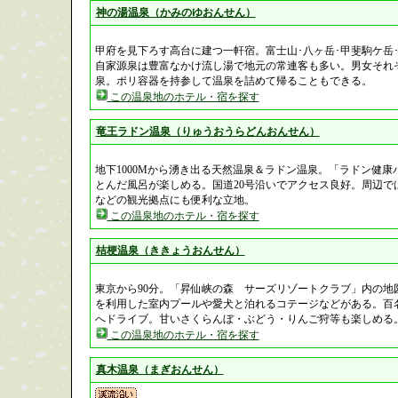
神の湯温泉（かみのゆおんせん）
甲府を見下ろす高台に建つ一軒宿。富士山･八ヶ岳･甲斐駒ケ岳
自家源泉は豊富なかけ流し湯で地元の常連客も多い。男女それ
泉。ポリ容器を持参して温泉を詰めて帰ることもできる。
この温泉地のホテル・宿を探す
竜王ラドン温泉（りゅうおうらどんおんせん）
地下1000Mから湧き出る天然温泉＆ラドン温泉。「ラドン健康
とんだ風呂が楽しめる。国道20号沿いでアクセス良好。周辺で
などの観光拠点にも便利な立地。
この温泉地のホテル・宿を探す
桔梗温泉（ききょうおんせん）
東京から90分。「昇仙峡の森 サーズリゾートクラブ」内の地
を利用した室内プールや愛犬と泊れるコテージなどがある。百
へドライブ。甘いさくらんぼ・ぶどう・りんご狩等も楽しめる
この温泉地のホテル・宿を探す
真木温泉（まぎおんせん）