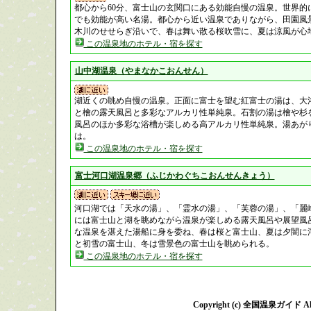
都心から60分、富士山の玄関口にある効能自慢の温泉。世界的に
でも効能が高い名湯。都心から近い温泉でありながら、田園風
木川のせせらぎ沿いで、春は舞い散る桜吹雪に、夏は涼風が心
この温泉地のホテル・宿を探す
山中湖温泉（やまなかこおんせん）
湖近くの眺め自慢の温泉。正面に富士を望む紅富士の湯は、大浴
と檜の露天風呂と多彩なアルカリ性単純泉。石割の湯は檜や杉
風呂のほか多彩な浴槽が楽しめる高アルカリ性単純泉。湯あが
は。
この温泉地のホテル・宿を探す
富士河口湖温泉郷（ふじかわぐちこおんせんきょう）
河口湖では「天水の湯」、「霊水の湯」、「芙蓉の湯」、「麗
には富士山と湖を眺めながら温泉が楽しめる露天風呂や展望風
な温泉を湛えた湯船に身を委ね、春は桜と富士山、夏は夕闇に
と初雪の富士山、冬は雪景色の富士山を眺められる。
この温泉地のホテル・宿を探す
Copyright (c) 全国温泉ガイド All R