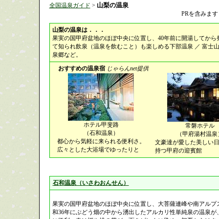
山梨の温泉
全国温泉ガイド
>
PRを含みます
山梨の温泉は．．．
果実の国甲府盆地のほぼ中央に位置し、40年前に開湯してから
て知られ飲泉（温泉を飲むこと）も楽しめる下部温泉 ／ 富士
泉郷など。
おすすめの温泉宿
じゃらんnet提供
ホテル甲斐路
常磐ホテル
（石和温泉）
（甲府湯村温泉
都心から気軽に来られる便利さ。
文豪達が愛した美しい
広々とした大浴場でゆったりと
持つ甲府の迎賓館
石和温泉（いさわおんせん）
果実の国甲府盆地のほぼ中央に位置し、大菩薩連峰や南アルプ
和36年にぶどう畑の中から湧出したアルカリ性単純泉の温泉が