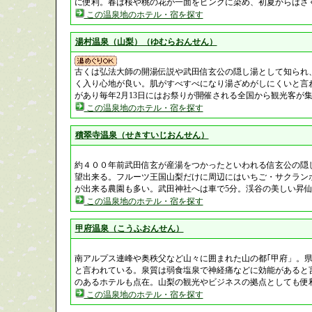
に便利。春は桜や桃の花が一面をピンクに染め、初夏からはさ
この温泉地のホテル・宿を探す
湯村温泉（山梨）（ゆむらおんせん）
古くは弘法大師の開湯伝説や武田信玄公の隠し湯として知られ
く入り心地が良い。肌がすべすべになり湯ざめがしにくいと言
があり毎年2月13日にはお祭りが開催される全国から観光客が
この温泉地のホテル・宿を探す
積翠寺温泉（せきすいじおんせん）
約４００年前武田信玄が産湯をつかったといわれる信玄公の隠
望出来る。フルーツ王国山梨だけに周辺にはいちご・サクラン
が出来る農園も多い。武田神社へは車で5分。渓谷の美しい昇
この温泉地のホテル・宿を探す
甲府温泉（こうふおんせん）
南アルプス連峰や奥秩父など山々に囲まれた山の都｢甲府」。
と言われている。泉質は弱食塩泉で神経痛などに効能があると言
のあるホテルも点在。山梨の観光やビジネスの拠点としても便
この温泉地のホテル・宿を探す