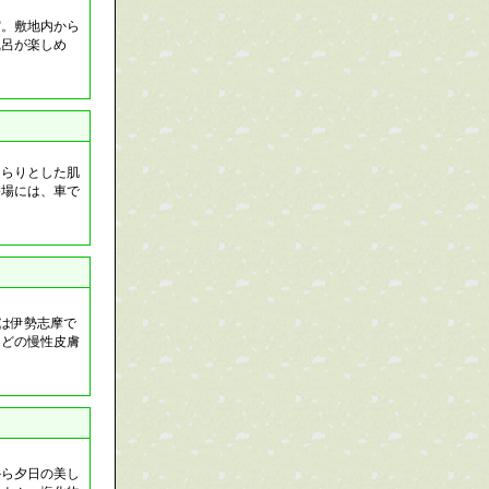
宿。敷地内から
風呂が楽しめ
さらりとした肌
浴場には、車で
。
量は伊勢志摩で
などの慢性皮膚
から夕日の美し