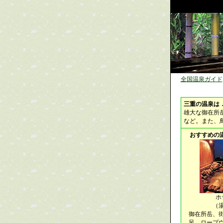
全国温泉ガイド
三重の温泉は
雄大な御在所
など。また、
おすすめの
ホ
（
御在所岳、
呂。ロープ