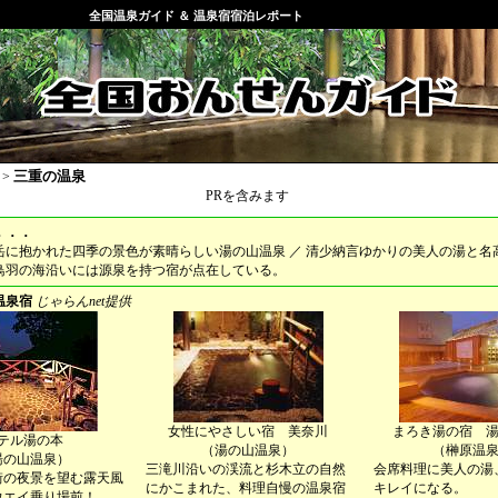
全国温泉ガイド ＆ 温泉宿宿泊レポート
三重の温泉
>
PRを含みます
．．．
岳に抱かれた四季の景色が素晴らしい湯の山温泉 ／ 清少納言ゆかりの美人の湯と名
鳥羽の海沿いには源泉を持つ宿が点在している。
温泉宿
じゃらんnet提供
女性にやさしい宿 美奈川
まろき湯の宿 
テル湯の本
（湯の山温泉）
（榊原温
湯の山温泉）
三滝川沿いの渓流と杉木立の自然
会席料理に美人の湯
街の夜景を望む露天風
にかこまれた、料理自慢の温泉宿
キレイになる。
ウエイ乗り場前！