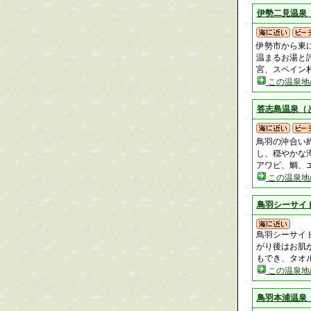
伊勢二見温泉
伊勢市から東
温まるお湯と
宮、スペイン
この温泉地
答志島温泉（
鳥羽の沖合い
し、穏やかな
アワビ、鯛、
この温泉地
鳥羽シーサイ
鳥羽シーサイド
がり後はお肌
もでき、タオ
この温泉地
鳥羽本浦温泉