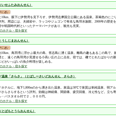
（いせふたみおんせん）
に10km、眼下に伊勢湾を見下ろす、伊勢湾志摩国立公園にある温泉。茶褐色のにご
評判。周辺には、夫婦岩や、ラッコやジュゴンで有名な鳥羽水族館、2000年の歴史
村や戦国時代村といったテーマパークがあり、観光も充実。
のホテル・宿を探す
とうしじまおんせん）
約10km、鳥羽湾に浮かぶ最大の島、答志島に湧く温泉。離島の趣もあるこの島で、
湾と、遠くの鳥羽湾が見渡せる小高い丘の上に点在。宿では、磯でとれたばかりの
エビがいっぱいの魚介料理が楽しめる。
のホテル・宿を探す
ド温泉「さらさ」（とばしーさいどおんせん さらさ）
ホテルに、地下1,800mのから湧き出た温泉。泉温は38℃で泉質は単純温泉、弱ア
がさらさらするという評判。効能は神経痛、関節痛、疲労回復、冷え性など。立ち
ル・バスタオル付で２，０００円。
のホテル・宿を探す
（とばもとうらおんせん）