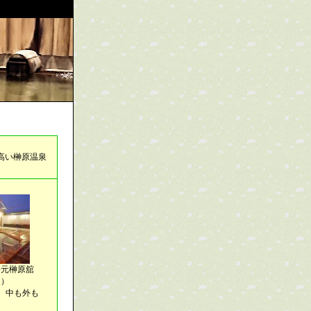
高い榊原温泉
湯元榊原舘
泉）
、中も外も