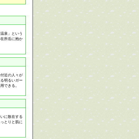
湯温泉」という
御在所岳に抱か
は付近の人々が
茂る明るいガー
利用できる。
沿いに散在する
しっとりと肌に