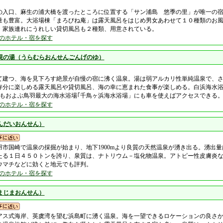
の入口、麻生の浦大橋を渡ったところに位置する「サン浦島 悠季の里」が唯一の
量も豊富。大浴場棟「まろびね庵」は露天風呂をはじめ男女あわせて１０種類のお
・家族連れにうれしい貸切風呂も２種類、用意されている。
のホテル・宿を探す
現の湯（うらむらおんせんごんげのゆ）
て建つ、海を見下ろす絶景が自慢の宿に沸く温泉。湯は弱アルカリ性単純温泉で、
存分に楽しめる露天風呂や貸切風呂、海の幸に恵まれた食事が楽しめる。白浜海水
にもおよぶ鳥羽最大の海水浴場｢千鳥ヶ浜海水浴場」にも車を使えばアクセスできる
のホテル・宿を探す
んだいおんせん）
羽市国崎で温泉の採掘が始まり、地下1900mより良質の天然温泉が湧き出る。湧出
たる１日４５０トンを誇り、泉質は、ナトリウム－塩化物温泉。アトピー性皮膚炎
ウマチなどに効くと地元でも評判。
のホテル・宿を探す
まじまおんせん）
アス式海岸、英虞湾を望む浜島町に湧く温泉。海を一望できるロケーションの良さ