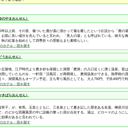
ゆのやまおんせん）
200年以上前。その昔、傷ついた鹿が湯に浸かって傷を癒したという伝説から「鹿の
、お肌に良い成分を含んでいると言われ、「美人の湯」とも呼ばれている。雄大な
、秋の紅葉を始めとして四季折々の景観もまた素晴らしい。
のホテル・宿を探す
どうおんせん）
い丘陵地、江戸時代より磨き砂を採掘した洞窟「磨洞」の入口近くに湧く温泉。昔
利用していたものを、一軒宿「涼風荘」が再開発し、磨洞温泉ができる。熱帯樹の
々、洞窟風呂もオープン予定。立ち寄り風呂としても、大人700円、子供400円で
のホテル・宿を探す
かきばらおんせん）
枕草子」が、有馬、玉造とともに、三名泉として書き記した歴史ある名湯。榊原川
で、のどかな田園風景の中に設備の整った宿が点在する。湯は、ビロードのように
に効果があると言われている。
のホテル・宿を探す