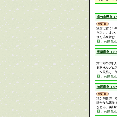
湯の山温泉（
湯暦は古く1
別名も。また
れた温泉郷は
この温泉地
磨洞温泉（ま
津市郊外の低
飲料水などに
デン風呂と、近
この温泉地
榊原温泉（さ
清少納言の「
静かな温泉地
なじみ、美肌
この温泉地