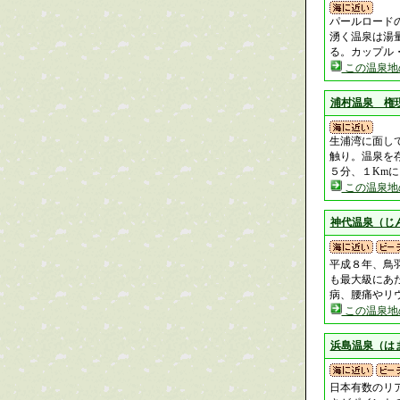
パールロード
湧く温泉は湯
る。カップル
この温泉地
浦村温泉 権
生浦湾に面し
触り。温泉を
５分、１Km
この温泉地
神代温泉（じ
平成８年、鳥
も最大級にあ
病、腰痛やリ
この温泉地
浜島温泉（は
日本有数のリ