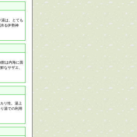
り湯は、とても
を誇る伊勢神
旅館は内海に面
新鮮なサザエ、
ルカリ性。湯上
寄り湯での利用