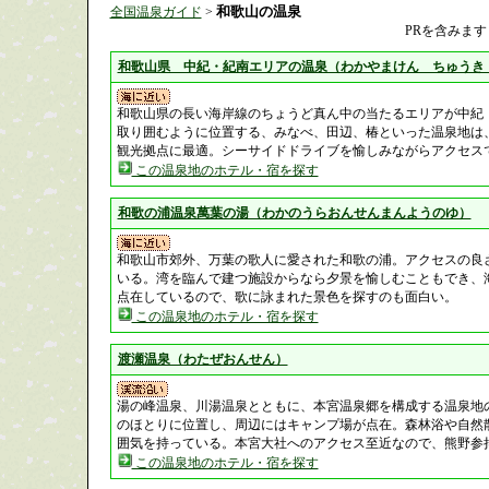
和歌山の温泉
全国温泉ガイド
>
PRを含みます
和歌山県 中紀・紀南エリアの温泉（わかやまけん ちゅうき
和歌山県の長い海岸線のちょうど真ん中の当たるエリアが中紀
取り囲むように位置する、みなべ、田辺、椿といった温泉地は
観光拠点に最適。シーサイドドライブを愉しみながらアクセス
この温泉地のホテル・宿を探す
和歌の浦温泉萬葉の湯（わかのうらおんせんまんようのゆ）
和歌山市郊外、万葉の歌人に愛された和歌の浦。アクセスの良
いる。湾を臨んで建つ施設からなら夕景を愉しむこともでき、
点在しているので、歌に詠まれた景色を探すのも面白い。
この温泉地のホテル・宿を探す
渡瀬温泉（わたぜおんせん）
湯の峰温泉、川湯温泉とともに、本宮温泉郷を構成する温泉地
のほとりに位置し、周辺にはキャンプ場が点在。森林浴や自然
囲気を持っている。本宮大社へのアクセス至近なので、熊野参
この温泉地のホテル・宿を探す