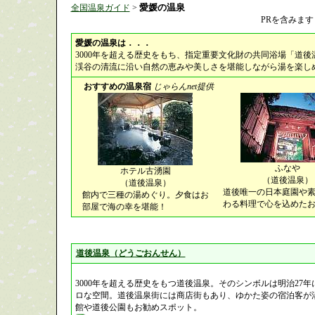
愛媛の温泉
全国温泉ガイド
>
PRを含みます
愛媛の温泉は．．．
3000年を超える歴史をもち、指定重要文化財の共同浴場「道後
渓谷の清流に沿い自然の恵みや美しさを堪能しながら湯を楽し
おすすめの温泉宿
じゃらんnet提供
ふなや
ホテル古湧園
（道後温泉）
（道後温泉）
道後唯一の日本庭園や
館内で三種の湯めぐり。夕食はお
わる料理で心を込めた
部屋で海の幸を堪能！
道後温泉（どうごおんせん）
3000年を超える歴史をもつ道後温泉。そのシンボルは明治27
ロな空間。道後温泉街には商店街もあり、ゆかた姿の宿泊客が
館や道後公園もお勧めスポット。