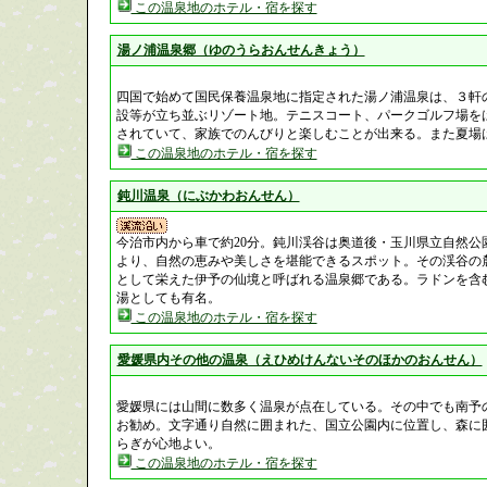
この温泉地のホテル・宿を探す
湯ノ浦温泉郷（ゆのうらおんせんきょう）
四国で始めて国民保養温泉地に指定された湯ノ浦温泉は、３軒
設等が立ち並ぶリゾート地。テニスコート、パークゴルフ場を
されていて、家族でのんびりと楽しむことが出来る。また夏場
この温泉地のホテル・宿を探す
鈍川温泉（にぶかわおんせん）
今治市内から車で約20分。鈍川渓谷は奥道後・玉川県立自然公
より、自然の恵みや美しさを堪能できるスポット。その渓谷の
として栄えた伊予の仙境と呼ばれる温泉郷である。ラドンを含
湯としても有名。
この温泉地のホテル・宿を探す
愛媛県内その他の温泉（えひめけんないそのほかのおんせん）
愛媛県には山間に数多く温泉が点在している。その中でも南予
お勧め。文字通り自然に囲まれた、国立公園内に位置し、森に
らぎが心地よい。
この温泉地のホテル・宿を探す