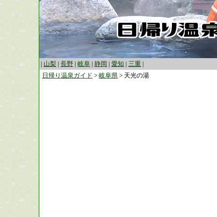
|
山梨
|
長野
|
岐阜
|
静岡
|
愛知
|
三重
|
日帰り温泉ガイド
>
岐阜県
> 天光の湯