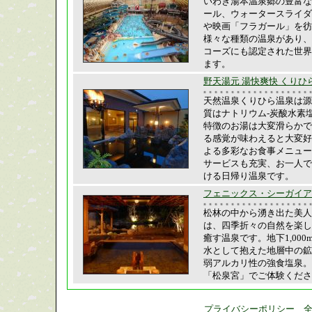
いわき湯本温泉郷の豊富な
ール、ウォータースライダ
や映画「フラガール」を彷
様々な種類の温泉があり、
コーズにも認定された世界
ます。
野天湯元 湯快爽快 くりひら
天然温泉くりひら温泉は源
質はナトリウム-炭酸水素
特徴のお湯は大変滑らかで
る感覚が味わえると大変好
よる多彩なお食事メニュー
サービスも充実、お一人で
ける日帰り温泉です。
フェニックス・シーガイア・
松林の中から湧き出た美人の
は、四季折々の自然を楽し
癒す温泉です。地下1,00
水として抱えた地層中の鉱
弱アルカリ性の強食塩泉。
「松泉宮」でご体験くださ
プライバシーポリシー