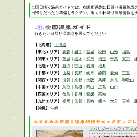
全国日帰り温泉ガイドでは、都道府県別に日帰り温泉施設
日帰りだったら準備もラクチン。近くの日帰り温泉情報を
行きたい日帰り温泉地を選んでください
【北海道】
北海道
【東北エリア】
青森
｜
岩手
｜
宮城
｜
秋田
｜
山形
｜
福島
【関東エリア】
茨城
｜
栃木
｜
群馬
｜
埼玉
｜
千葉
｜
東京
｜
【北陸エリア】
新潟
｜
富山
｜
石川
｜
福井
【中部エリア】
山梨
｜
長野
｜
岐阜
｜
静岡
｜
愛知
｜
三重
【関西エリア】
滋賀
｜
京都
｜
大阪
｜
兵庫
｜
奈良
｜
和歌山
【中国エリア】
鳥取
｜
島根
｜
岡山
｜
広島
｜
山口
【四国エリア】
徳島
｜
香川
｜
愛媛
｜
高知
【九州エリア】
福岡
｜
佐賀
｜
長崎
｜
熊本
｜
大分
｜
宮崎
｜
【沖縄】
沖縄
スパリゾートハワイアンズ 