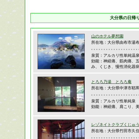
大分県の日帰
山のホテル夢想園
所在地：大分県由布市湯布院
泉質：アルカリ性単純温
効能：神経痛、筋肉痛、
み、くじき、慢性消化器
とろろ乃湯 とろろ庵
所在地：大分県中津市耶馬溪
泉質：アルカリ性単純泉
効能：神経痛、肩こり、
レゾネイトクラブくじゅ
所在地：大分県竹田市久住町