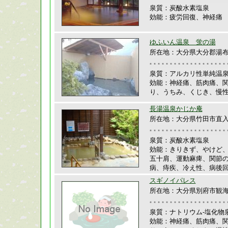
泉質：炭酸水素塩泉
効能：疲労回復、神経痛
ゆふいん温泉 蛍の湯
所在地：大分県大分郡湯布院
泉質：アルカリ性単純温
効能：神経痛、筋肉痛、
り、うちみ、くじき、慢
長湯温泉かじか庵
所在地：大分県竹田市直入町
泉質：炭酸水素塩泉
効能：きりきず、やけど
五十肩、運動麻痺、関節
病、痔疾、冷え性、病後
スギノイパレス
所在地：大分県別府市観海
泉質：ナトリウム-塩化物
効能：神経痛、筋肉痛、