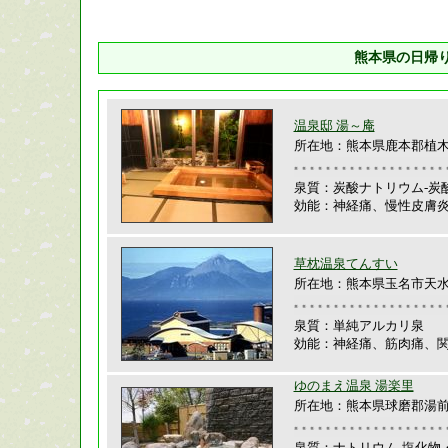
熊本県の日帰
温泉邸 湯～庵
所在地：熊本県鹿本郡植木町
泉質：炭酸ナトリウム-炭
効能：神経痛、慢性皮膚
草枕温泉てんすい
所在地：熊本県玉名市天水町
泉質：単純アルカリ泉
効能：神経痛、筋肉痛、
ゆのまえ温泉 湯楽里
所在地：熊本県球磨郡湯前町1
泉質：ナトリウム-塩化物