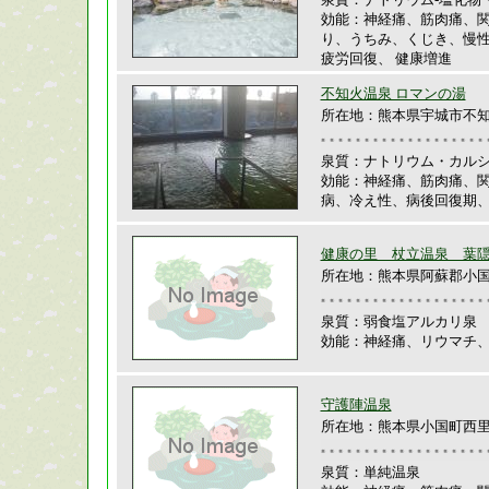
効能：神経痛、筋肉痛、
り、うちみ、くじき、慢
疲労回復、 健康増進
不知火温泉 ロマンの湯
所在地：熊本県宇城市不知火
泉質：ナトリウム・カルシ
効能：神経痛、筋肉痛、
病、冷え性、病後回復期
健康の里 杖立温泉 葉
所在地：熊本県阿蘇郡小国町
泉質：弱食塩アルカリ泉
効能：神経痛、リウマチ
守護陣温泉
所在地：熊本県小国町西
泉質：単純温泉