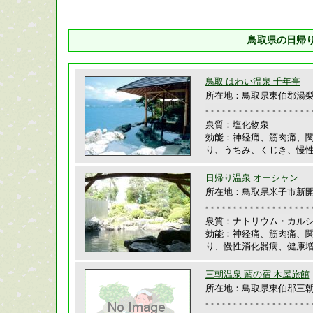
鳥取県の日帰
鳥取 はわい温泉 千年亭
所在地：鳥取県東伯郡湯
泉質：塩化物泉
効能：神経痛、筋肉痛、
り、うちみ、くじき、慢
日帰り温泉 オーシャン
所在地：鳥取県米子市新開3-
泉質：ナトリウム・カルシ
効能：神経痛、筋肉痛、
り、慢性消化器病、健康
三朝温泉 藍の宿 木屋旅館
所在地：鳥取県東伯郡三朝