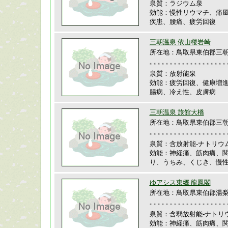
泉質：ラジウム泉
効能：慢性リウマチ、痛
疾患、腰痛、疲労回復
三朝温泉 依山楼岩崎
所在地：鳥取県東伯郡三朝町
泉質：放射能泉
効能：疲労回復、健康増
腸病、冷え性、皮膚病
三朝温泉 旅館大橋
所在地：鳥取県東伯郡三朝町
泉質：含放射能-ナトリウ
効能：神経痛、筋肉痛、
り、うちみ、くじき、慢
ゆアシス東郷 龍鳳閣
所在地：鳥取県東伯郡湯梨浜
泉質：含弱放射能-ナトリ
効能：神経痛、筋肉痛、