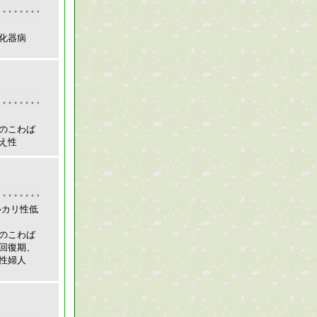
化器病
のこわば
え性
ルカリ性低
のこわば
回復期、
性婦人