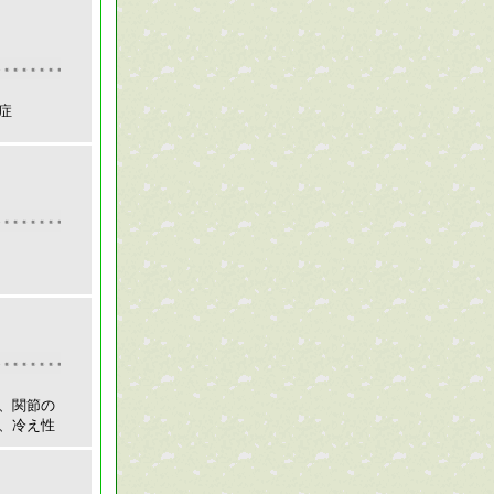
症
、関節の
、冷え性