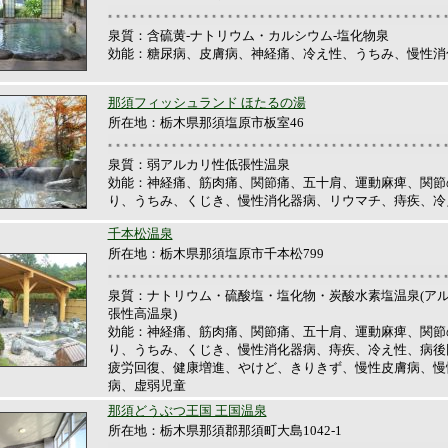
泉質：含硫黄-ナトリウム・カルシウム-塩化物泉
効能：糖尿病、皮膚病、神経痛、冷え性、うちみ、慢性消
那須フィッシュランド ほたるの湯
所在地：栃木県那須塩原市板室46
泉質：弱アルカリ性低張性温泉
効能：神経痛、筋肉痛、関節痛、五十肩、運動麻痺、関節
り、うちみ、くじき、慢性消化器病、リウマチ、痔疾、冷
千本松温泉
所在地：栃木県那須塩原市千本松799
泉質：ナトリウム・硫酸塩・塩化物・炭酸水素塩温泉(ア
張性高温泉)
効能：神経痛、筋肉痛、関節痛、五十肩、運動麻痺、関節
り、うちみ、くじき、慢性消化器病、痔疾、冷え性、病後
疲労回復、健康増進、やけど、きりきず、慢性皮膚病、慢
病、虚弱児童
那須どうぶつ王国 王国温泉
所在地：栃木県那須郡那須町大島1042-1