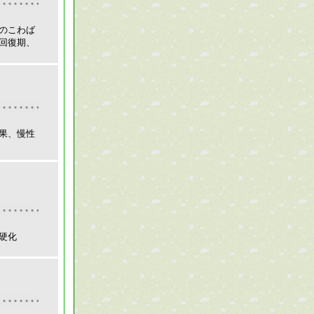
のこわば
回復期、
果、慢性
硬化