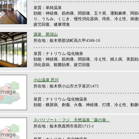
泉質：単純温泉
効能：神経痛、筋肉痛、関節痛、五十肩、運動麻痺、関節
り、うちみ、くじき、慢性消化器病、痔疾、冷え性、病後
疲労回復、健康増進
源泉 那須山
所在地：栃木県那須町高久甲4588-10
泉質：ナトリウム-塩化物泉
効能：神経痛、筋肉痛、関節痛、冷え性、婦人病、美肌効
消化器病、殺菌効果、疲労回復
小山温泉 思川
所在地：栃木県小山市大字喜沢1475
泉質：ナトリウム-塩化物温泉
効能：糖尿病、創傷、火傷、神経痛、打撲、冷え性、動脈
スパリゾート・フジ 天然温泉「森の泉」
所在地：栃木県真岡市長田1715-1