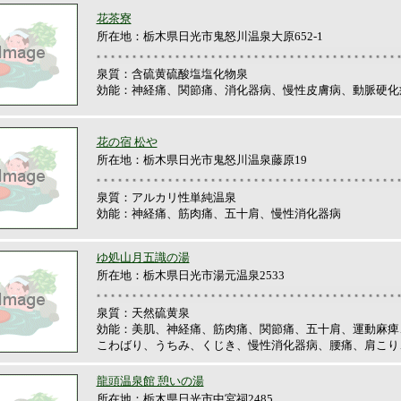
花茶寮
所在地：栃木県日光市鬼怒川温泉大原652-1
泉質：含硫黄硫酸塩塩化物泉
効能：神経痛、関節痛、消化器病、慢性皮膚病、動脈硬化
花の宿 松や
所在地：栃木県日光市鬼怒川温泉藤原19
泉質：アルカリ性単純温泉
効能：神経痛、筋肉痛、五十肩、慢性消化器病
ゆ処山月五識の湯
所在地：栃木県日光市湯元温泉2533
泉質：天然硫黄泉
効能：美肌、神経痛、筋肉痛、関節痛、五十肩、運動麻痺
こわばり、うちみ、くじき、慢性消化器病、腰痛、肩こり
龍頭温泉館 憩いの湯
所在地：栃木県日光市中宮祠2485