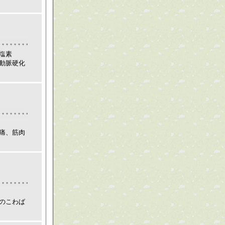
塩素
動脈硬化
痛、筋肉
のこわば