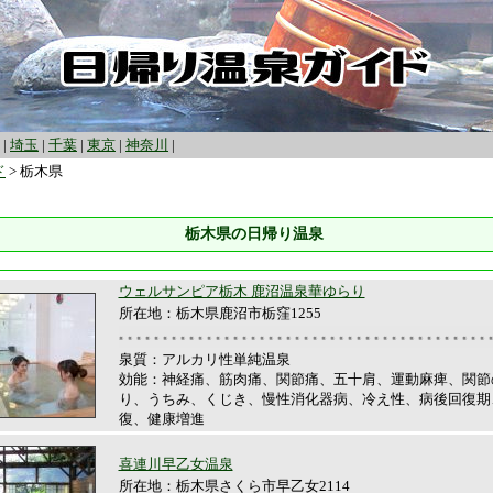
|
埼玉
|
千葉
|
東京
|
神奈川
|
ド
> 栃木県
栃木県の日帰り温泉
ウェルサンピア栃木 鹿沼温泉華ゆらり
所在地：栃木県鹿沼市栃窪1255
泉質：アルカリ性単純温泉
効能：神経痛、筋肉痛、関節痛、五十肩、運動麻痺、関節
り、うちみ、くじき、慢性消化器病、冷え性、病後回復期
復、健康増進
喜連川早乙女温泉
所在地：栃木県さくら市早乙女2114