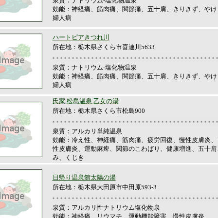
泉質：ナトリウム‐塩化物温泉
効能：神経痛、筋肉痛、関節痛、五十肩、きりきず、やけ
婦人病
ハートピアきつれ川
所在地：栃木県さくら市喜連川5633
泉質：ナトリウム‐塩化物温泉
効能：神経痛、筋肉痛、関節痛、五十肩、きりきず、やけ
婦人病
氏家 松島温泉 乙女の湯
所在地：栃木県さくら市松島900
泉質：アルカリ単純温泉
効能：冷え性、神経痛、筋肉痛、疲労回復、慢性皮膚炎、
性皮膚炎、運動麻痺、関節のこわばり、健康増進、五十肩
み、くじき
日帰り温泉館太陽の湯
所在地：栃木県大田原市中田原593-3
泉質：アルカリ性ナトリウム塩化物泉
効能：神経痛、リウマチ、運動機能障害、慢性皮膚炎