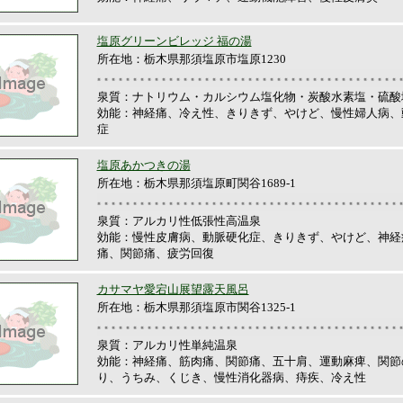
塩原グリーンビレッジ 福の湯
所在地：栃木県那須塩原市塩原1230
泉質：ナトリウム・カルシウム塩化物・炭酸水素塩・硫酸
効能：神経痛、冷え性、きりきず、やけど、慢性婦人病、
症
塩原あかつきの湯
所在地：栃木県那須塩原町関谷1689-1
泉質：アルカリ性低張性高温泉
効能：慢性皮膚病、動脈硬化症、きりきず、やけど、神経
痛、関節痛、疲労回復
カサマヤ愛宕山展望露天風呂
所在地：栃木県那須塩原市関谷1325-1
泉質：アルカリ性単純温泉
効能：神経痛、筋肉痛、関節痛、五十肩、運動麻痺、関節
り、うちみ、くじき、慢性消化器病、痔疾、冷え性